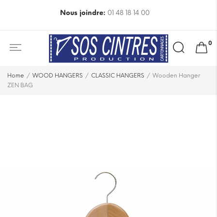
Nous joindre:
01 48 18 14 00
Search
0
for:
Home
WOOD HANGERS
CLASSIC HANGERS
Wooden Hanger
ZEN BAG